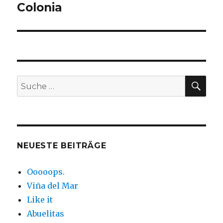
Colonia
Nächster
Beitrag:
SUC
Suche
nach:
NEUESTE BEITRÄGE
Ooooops.
Viña del Mar
Like it
Abuelitas