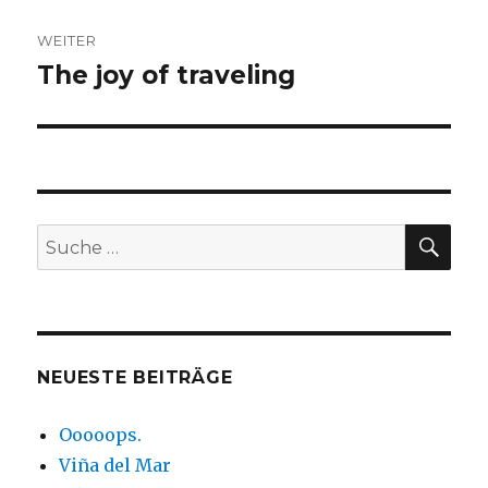
WEITER
The joy of traveling
Nächster
Beitrag:
SUC
Suche
nach:
NEUESTE BEITRÄGE
Ooooops.
Viña del Mar